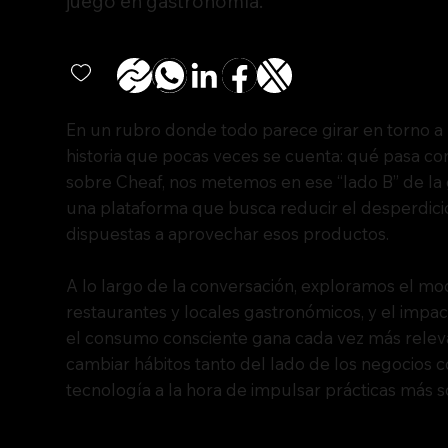
juego en gastronomía.
En un rubro donde todo parece girar en torno a l
historia que pocas veces se cuenta: qué pasa co
sobre Cheaf, nos metemos en ese “lado B” de l
una plataforma que busca reducir el desperdic
dispuestas a aprovechar esos productos.
A lo largo de la conversación, exploramos el mod
restaurantes y locales gastronómicos, y el imp
el consumo consciente gana cada vez más relev
cambiar hábitos tanto del lado de los negocios 
tecnología a la hora de impulsar prácticas más s