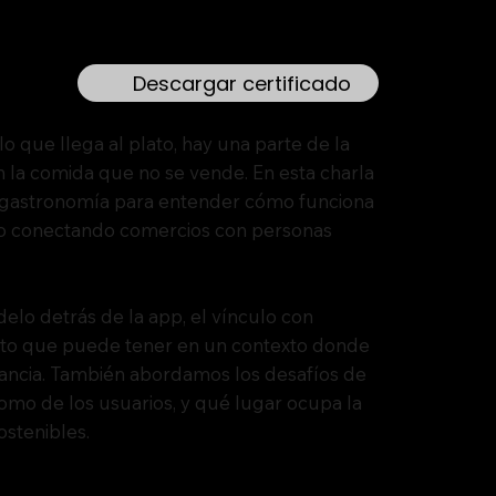
Descargar certificado
o que llega al plato, hay una parte de la
n la comida que no se vende. En esta charla
a gastronomía para entender cómo funciona
io conectando comercios con personas
elo detrás de la app, el vínculo con
acto que puede tener en un contexto donde
ancia. También abordamos los desafíos de
como de los usuarios, y qué lugar ocupa la
ostenibles.